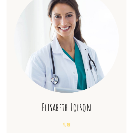
Elisabeth Lolson
Nurse